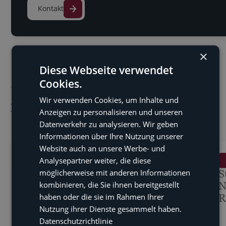
Kontakt
×
Diese Webseite verwendet
Cookies.
WEITERE BEITRÄGE
Aktuelle Beiträge &
Wir verwenden Cookies, um Inhalte und
Anzeigen zu personalisieren und unseren
Veranstaltungen
Datenverkehr zu analysieren. Wir geben
Informationen über Ihre Nutzung unserer
Website auch an unsere Werbe- und
February 23, 2026
Analysepartner weiter, die diese
BLOG
möglicherweise mit anderen Informationen
Aktivrente 2026: 2.000 €
S
kombinieren, die Sie ihnen bereitgestellt
steuerfrei dazuverdienen! | BMK
N
haben oder die sie im Rahmen Ihrer
Steuertalk
R
Nutzung ihrer Dienste gesammelt haben.
Datenschutzrichtlinie