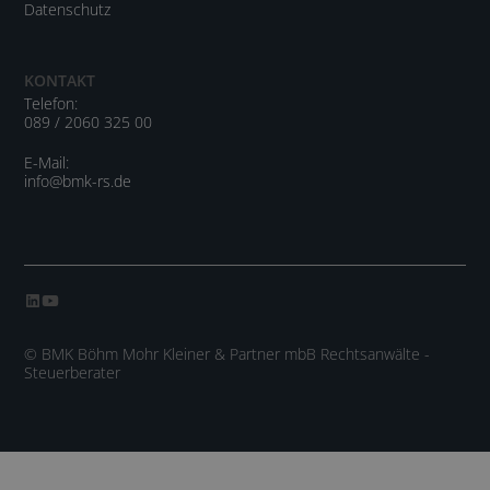
Datenschutz
KONTAKT
Telefon:
089 / 2060 325 00
E-Mail:
info@bmk-rs.de
© BMK Böhm Mohr Kleiner & Partner mbB Rechtsanwälte -
Steuerberater