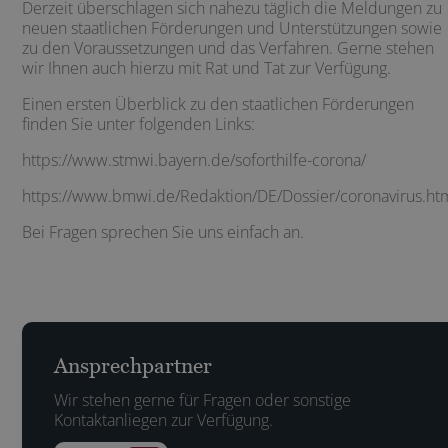
Derzeit überschlagen sich nahezu täglich die Meldungen zu
neuen staatlichen Förderungen und Unterstützungen sowie
zu den Voraussetzungen und das Verfahren. Gerne stehen
wir Ihnen auch hierzu mit Rat und Tat zur Verfügung.
Einen ersten Überblick zu den staatlichen Förderungen
finden Sie unter folgenden Links:
https://www.stmwi.bayern.de/soforthilfe-corona/
https://www.bmwi.de/Redaktion/DE/Dossier/coronavirus.ht
Bei Fragen sprechen Sie uns einfach an.
Ansprechpartner
Wir stehen gerne für Fragen oder sonstige
Kontaktanliegen zur Verfügung.