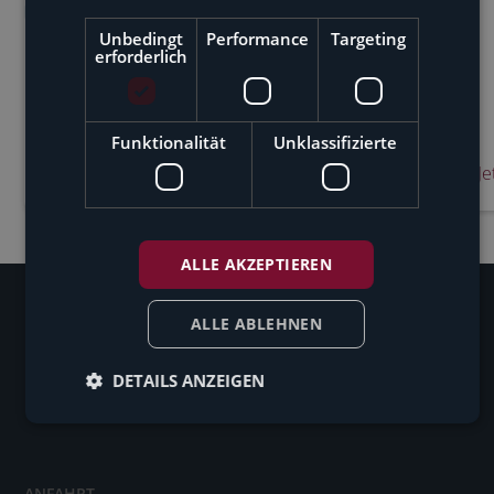
Unbedingt
Performance
Targeting
erforderlich
Funktionalität
Unklassifizierte
Jetzt lesen >
Je
ALLE AKZEPTIEREN
ALLE ABLEHNEN
DETAILS ANZEIGEN
ANFAHRT