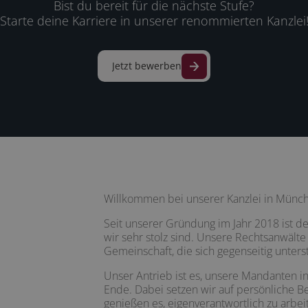
Bist du bereit für die nächste Stufe?
Starte deine Karriere in unserer renommierten Kanzlei
Jetzt bewerben
Willkommen bei unserer Kanzlei in Münch
Seit unserer Gründung im Jahr 2018 ist d
wir sehr stolz sind. Unsere Rechtsanwäl
Gemeinschaft, die sich gegenseitig unterst
Unser Antrieb ist es, unsere Mandanten in
Ende. Dabei setzen wir auf persönliche 
genießen es, eigenverantwortlich zu arb