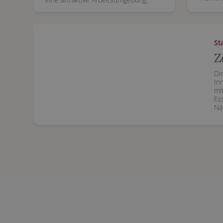
St
Z
Di
Inn
mit
Es
Nä