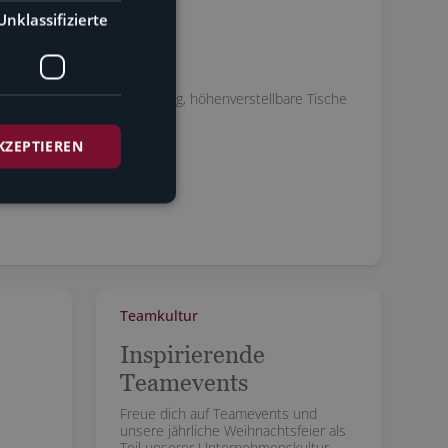
Unklassifizierte
stattung
ardware zur privaten Nutzung, höhenverstellbare Tische
imales Arbeitsumfeld.
KZEPTIEREN
Teamkultur
Inspirierende
Teamevents
Freue dich auf Teamevents und
unsere jährliche Weihnachtsfeier als
Teil unserer Unternehmenskultur.