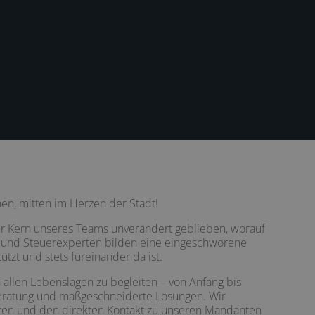
!
en, mitten im Herzen der Stadt!
er Kern unseres Teams unverändert geblieben, worauf
te und Steuerexperten bilden eine eingeschworene
ützt und stets füreinander da ist.
 allen Lebenslagen zu begleiten – von Anfang bis
Beratung und maßgeschneiderte Lösungen. Wir
eiten und den direkten Kontakt zu unseren Mandanten