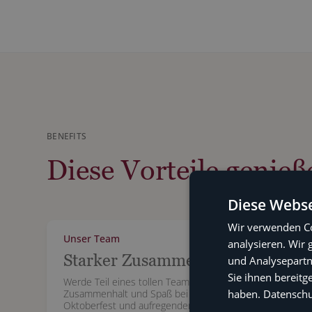
BENEFITS
Diese Vorteile genieß
Diese Webse
Wir verwenden Co
Unser Team
analysieren. Wir
Starker Zusammenhalt
und Analysepartn
Sie ihnen bereitg
Werde Teil eines tollen Teams, das
haben.
Datenschut
Zusammenhalt und Spaß bei Events wie dem
Oktoberfest und aufregenden Reisen wie