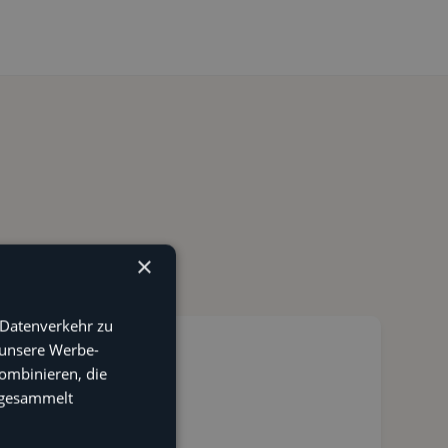
×
 Datenverkehr zu
 unsere Werbe-
ombinieren, die
e gesammelt