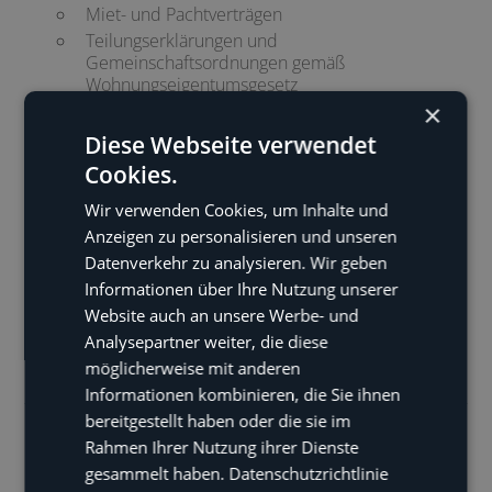
Miet- und Pachtverträgen
Teilungserklärungen und
Gemeinschaftsordnungen gemäß
Wohnungseigentumsgesetz
×
Diese Webseite verwendet
Gesellschaftsrecht
Cookies.
Beratung bei Gesellschaftsgründung und
Wir verwenden Cookies, um Inhalte und
Rechtsformwahl
Anzeigen zu personalisieren und unseren
Erstellung bzw. Prüfung von
Datenverkehr zu analysieren. Wir geben
Gesellschaftsverträgen
Informationen über Ihre Nutzung unserer
Verträgen über den Erwerb und die
Website auch an unsere Werbe- und
Veräußerung von Gesellschaftsanteilen
Analysepartner weiter, die diese
Unternehmenskaufverträge
möglicherweise mit anderen
Informationen kombinieren, die Sie ihnen
bereitgestellt haben oder die sie im
Rahmen Ihrer Nutzung ihrer Dienste
gesammelt haben.
Datenschutzrichtlinie