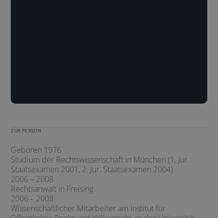
Mail:
kopitsch@bmk-rs.de
Telefon:
089/206032-5130
Fax:
089/206032-599
ZUR PERSON
Geboren 1976
Studium der Rechtswissenschaft in München (1. Jur.
Staatsexamen 2001, 2. Jur. Staatsexamen 2004)
2006 – 2008
Rechtsanwalt in Freising
2006 – 2008
Wissenschaftlicher Mitarbeiter am Institut für